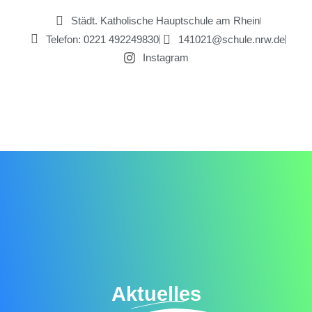
Zum
Städt. Katholische Hauptschule am Rhein
Inhalt
Telefon: 0221 492249830
141021@schule.nrw.de
springen
Instagram
Aktuelles