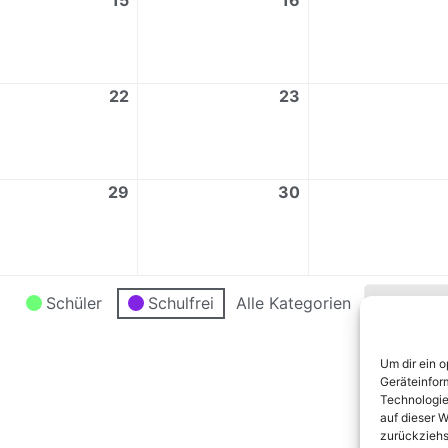
15
16
22
23
29
30
Schüler
Schulfrei
Alle Kategorien
Ansicht
au
Um dir ein 
Geräteinfor
Technologie
auf dieser W
zurückziehs