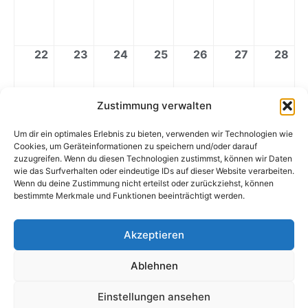
22
23
24
25
26
27
28
Zustimmung verwalten
29
30
1
2
3
4
5
Um dir ein optimales Erlebnis zu bieten, verwenden wir Technologien wie
Cookies, um Geräteinformationen zu speichern und/oder darauf
zuzugreifen. Wenn du diesen Technologien zustimmst, können wir Daten
wie das Surfverhalten oder eindeutige IDs auf dieser Website verarbeiten.
Veranstaltungskategorien
Für Alle
Lehrer
Wenn du deine Zustimmung nicht erteilst oder zurückziehst, können
bestimmte Merkmale und Funktionen beeinträchtigt werden.
Schüler
Schulfrei
Alle Kategorien
Akzeptieren
Ansicht
ausdrucken
Ablehnen
Einstellungen ansehen
Copyright © 2026 KHS am Rhein | Präsentiert von
Astra-