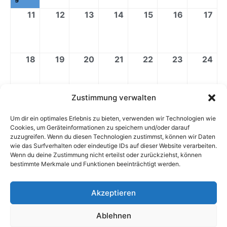
11
12
13
14
15
16
17
18
19
20
21
22
23
24
Zustimmung verwalten
25
26
27
28
29
30
31
Um dir ein optimales Erlebnis zu bieten, verwenden wir Technologien wie
Cookies, um Geräteinformationen zu speichern und/oder darauf
zuzugreifen. Wenn du diesen Technologien zustimmst, können wir Daten
wie das Surfverhalten oder eindeutige IDs auf dieser Website verarbeiten.
Veranstaltungskategorien
Für Alle
Lehrer
Wenn du deine Zustimmung nicht erteilst oder zurückziehst, können
bestimmte Merkmale und Funktionen beeinträchtigt werden.
Schüler
Schulfrei
Alle Kategorien
Akzeptieren
Ansicht
ausdrucken
Ablehnen