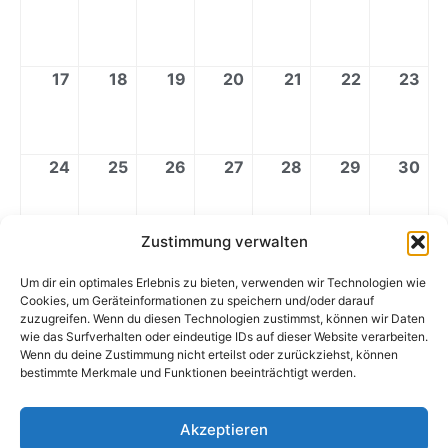
17
18
19
20
21
22
23
24
25
26
27
28
29
30
Zustimmung verwalten
31
1
2
3
4
5
6
Um dir ein optimales Erlebnis zu bieten, verwenden wir Technologien wie
Cookies, um Geräteinformationen zu speichern und/oder darauf
zuzugreifen. Wenn du diesen Technologien zustimmst, können wir Daten
wie das Surfverhalten oder eindeutige IDs auf dieser Website verarbeiten.
Veranstaltungskategorien
Für Alle
Lehrer
Wenn du deine Zustimmung nicht erteilst oder zurückziehst, können
bestimmte Merkmale und Funktionen beeinträchtigt werden.
Schüler
Schulfrei
Alle Kategorien
Akzeptieren