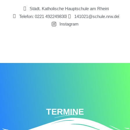
Zum
Städt. Katholische Hauptschule am Rhein
Inhalt
Telefon: 0221 492249830
141021@schule.nrw.de
springen
Instagram
TERMINE